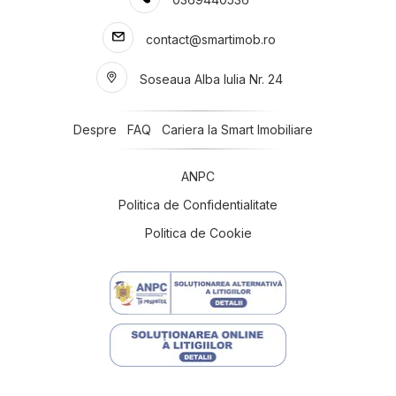
Case de inchiriat in Sibiu Strand
Case de inchiriat in Sibiu Centrul Istoric
contact@smartimob.ro
Case de inchiriat in Sibiu Tilisca
Case de inchiriat in Tocile
Soseaua Alba Iulia Nr. 24
Case de inchiriat in Selimbar Central
Case de inchiriat in Selimbar
Case de inchiriat in Sibiu Gusterita
Despre
FAQ
Cariera la Smart Imobiliare
Terenuri de inchiriat
Terenuri de inchiriat in Sibiu
ANPC
Terenuri de inchiriat in Sibiu Viile Sibiului
Politica de Confidentialitate
Terenuri de inchiriat in Sibiu Calea Surii Mici
Politica de Cookie
Spatii birouri de inchiriat
Spatii birouri de inchiriat in Sibiu
Spatii birouri de inchiriat in Sibiu Central
Spatii birouri de inchiriat in Sibiu Calea Dumbravii
Spatii birouri de inchiriat in Sibiu Calea Surii Mici
Spatii birouri de inchiriat in Brasov
Spatii birouri de inchiriat in Sibiu Broscarie
Spatii birouri de inchiriat in Brasov Centrul Istoric