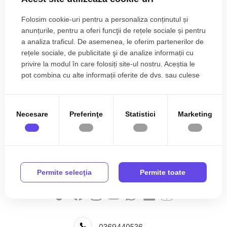
Zone de top terenuri de inchiriat
Terenuri de inchiriat in Sibiu Viile Sibiului
Folosim cookie-uri pentru a personaliza conținutul și
Terenuri de inchiriat in Sibiu Calea Surii Mici
anunțurile, pentru a oferi funcţii de rețele sociale și pentru
a analiza traficul. De asemenea, le oferim partenerilor de
Apartamente de inchiriat
rețele sociale, de publicitate şi de analize informații cu
Apartamente de inchiriat in Sibiu
privire la modul în care folosiți site-ul nostru. Aceștia le
Apartamente de inchiriat in Brasov
pot combina cu alte informații oferite de dvs. sau culese
Apartamente de inchiriat in Sibiu Central
Vezi mai mult
în urma folosirii serviciilor lor.
Apartamente de inchiriat in Sibiu Strand
Apartamente de inchiriat in Sibiu Mihai Viteazul
Necesare
Preferinţe
Statistici
Marketing
Apartamente de inchiriat in Sibiu Calea Dumbravii
Apartamente de inchiriat in Sibiu Vasile Aaron
Apartamente de inchiriat in Sibiu Terezian
Apartamente de inchiriat in Sibiu Calea Cisnadiei - Arhitectilor
Apartamente de inchiriat in Sibiu Turnisor
Permite selecţia
Permite toate
Case de inchiriat
Case de inchiriat in Sibiu
Case de inchiriat in Sibiu Selimbar
Case de inchiriat in Sibiu Calea Dumbravii
0369440536