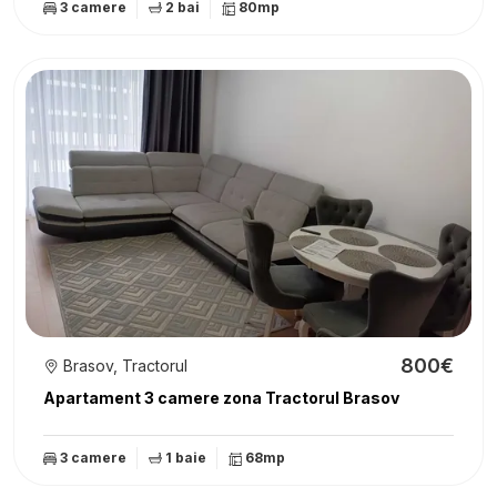
3 camere
2 bai
80mp
800€
Brasov, Tractorul
Apartament 3 camere zona Tractorul Brasov
3 camere
1 baie
68mp