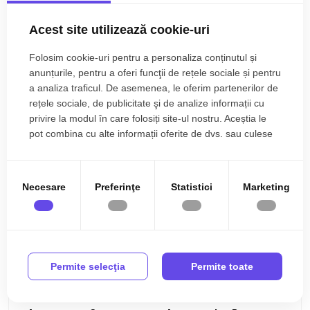
399€
Brasov, Stupini
Acest site utilizează cookie-uri
Apartament/Studio 2 camere si Curte Pet Friendly
Folosim cookie-uri pentru a personaliza conținutul și
2 camere
1 baie
40mp
anunțurile, pentru a oferi funcţii de rețele sociale și pentru
a analiza traficul. De asemenea, le oferim partenerilor de
rețele sociale, de publicitate şi de analize informații cu
privire la modul în care folosiți site-ul nostru. Aceștia le
pot combina cu alte informații oferite de dvs. sau culese
în urma folosirii serviciilor lor.
Necesare
Preferinţe
Statistici
Marketing
Permite selecţia
Permite toate
750€
Brasov, Avantgarden