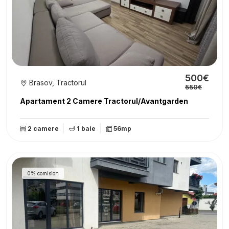
500€
Brasov, Tractorul
550€
Apartament 2 Camere Tractorul/Avantgarden
2 camere
1 baie
56mp
0% comision