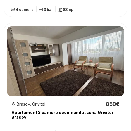
4 camere
3 bai
88mp
850€
Brasov, Grivitei
Apartament 3 camere decomandat zona Grivitei
Brasov