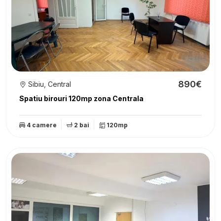
890€
Sibiu, Central
Spatiu birouri 120mp zona Centrala
4 camere
2 bai
120mp