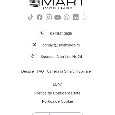
Spatii birouri de inchiriat in Sibiu Siretului
Spatii birouri de inchiriat in Sibiu Strand
Spatii birouri de inchiriat in Sibiu Piata Cluj
Spatii birouri de inchiriat in Sibiu Sub Arini
Spatii birouri de inchiriat in Sibiu Cedonia
0369440536
Numar de camere spatii birouri de inchiriat
Spatii birouri de inchiriat 1 camera
contact@smartimob.ro
Spatii birouri de inchiriat 2 camere
Spatii birouri de inchiriat 3 camere
Soseaua Alba Iulia Nr. 24
Spatii birouri de inchiriat 4 camere
Spatii birouri de inchiriat 5 camere
Despre
FAQ
Cariera la Smart Imobiliare
Apartamente de inchiriat
Apartamente de inchiriat in Sibiu
Apartamente de inchiriat in Brasov
ANPC
Apartamente de inchiriat in Sibiu Central
Politica de Confidentialitate
Apartamente de inchiriat in Sibiu Strand
Politica de Cookie
Apartamente de inchiriat in Sibiu Mihai Viteazul
Apartamente de inchiriat in Sibiu Calea Dumbravii