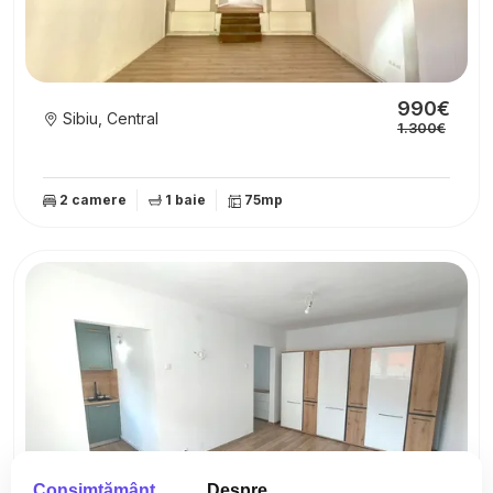
990€
Sibiu, Central
1.300€
2 camere
1 baie
75mp
Consimţământ
Despre