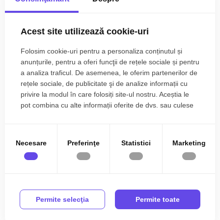
400€
Sibiu, Central
Acest site utilizează cookie-uri
Spatiu birou/cabinet zona B-dul Victoriei
Folosim cookie-uri pentru a personaliza conținutul și
anunțurile, pentru a oferi funcţii de rețele sociale și pentru
1 camera
1 baie
30mp
a analiza traficul. De asemenea, le oferim partenerilor de
rețele sociale, de publicitate şi de analize informații cu
privire la modul în care folosiți site-ul nostru. Aceștia le
pot combina cu alte informații oferite de dvs. sau culese
în urma folosirii serviciilor lor.
Necesare
Preferinţe
Statistici
Marketing
Permite selecţia
Permite toate