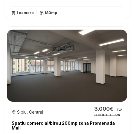
1 camera
180mp
3.000€
+ TVA
Sibiu, Central
3.300€
+ TVA
Spatiu comercial/birou 200mp zona Promenada
Mall