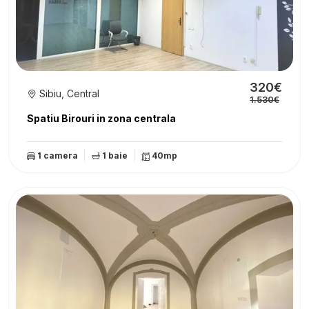
320€
Sibiu, Central
1.530€
Spatiu Birouri in zona centrala
1 camera
1 baie
40mp