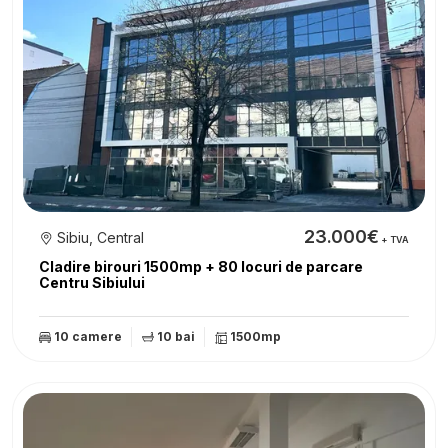
23.000€
Sibiu, Central
+ TVA
Cladire birouri 1500mp + 80 locuri de parcare
Centru Sibiului
10 camere
10 bai
1500mp