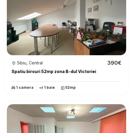
390€
Sibiu, Central
Spatiu birouri 52mp zona B-dul Victoriei
1 camera
1 baie
52mp